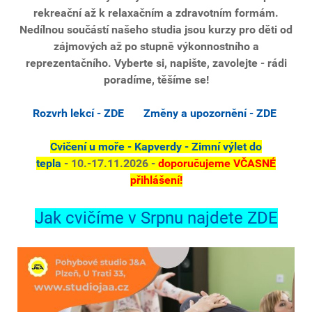
rekreační až k relaxačním a zdravotním formám.
Nedílnou součástí našeho studia jsou kurzy pro děti od
zájmových až po stupně výkonnostního a
reprezentačního. Vyberte si, napište, zavolejte - rádi
poradíme, těšíme se!
Rozvrh lekcí - ZDE
Změny a upozornění - ZDE
Cvičení u moře - Kapverdy - Zimní výlet do
tepla
- 10.-17.11.2026 -
doporučujeme VČASNÉ
přihlášení!
Jak cvičíme v Srpnu najdete ZDE