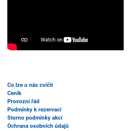
Co lze u nás cvičit
Ceník
Provozní řád
Podmínky k rezervaci
Storno podmínky akcí
Ochrana osobních údajů