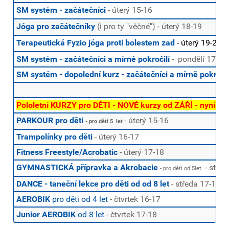
SM systém
- začátečníci
-
úterý 15-16
Jóga pro začátečníky
(i pro ty "věčné") - úterý 18-19
Terapeutická Fyzio jóga proti bolestem zad
- úterý 19-20
SM systém - začátečníci a mírně pokročilí
-
pondělí 17-18
SM systém - dopolední kurz
- začátečníci a mírně pokročil
Pololetní KURZY pro DĚTI - NOVÉ kurzy od ZÁŘÍ - nyní lze 
PARKOUR pro děti
- úterý 15-16
- pro děti 5 let
Trampolínky pro děti
- úterý 16-17
Fitness Freestyle/Acrobatic
- úterý 17-18
GYMNASTICKÁ přípravka a Akrobacie
- střed
- pro děti od 5let
DANCE - taneční lekce pro děti od od 8 let
- středa 17-18
AEROBIK
pro děti od 4 let
- čtvrtek 16-17
Junior AEROBIK
od 8 let
- čtvrtek 17-18