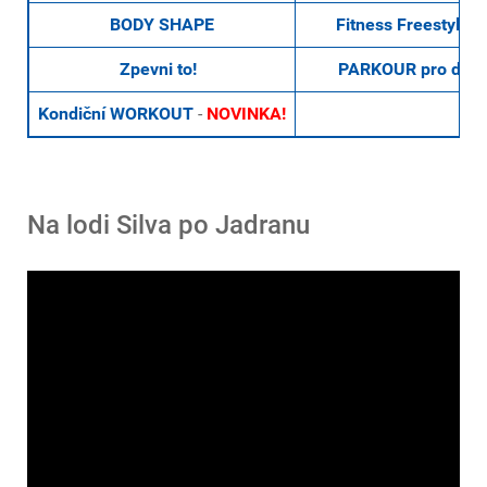
BODY SHAPE
Fitness Freestyle/
Zpevni to!
PARKOUR pro děti
Kondiční WORKOUT
-
NOVINKA!
Na lodi Silva po Jadranu