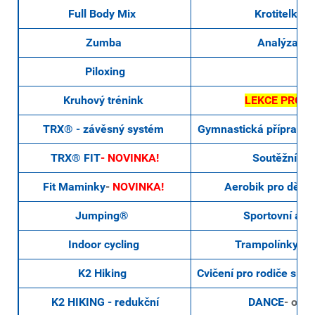
Full Body Mix
Krotitelky K
Zumba
Analýza těl
Piloxing
Kruhový trénink
LEKCE PRO DĚ
TRX® - závěsný systém
Gymnastická přípravka
TRX® FIT
- NOVINKA!
Soutěžní tý
Fit Maminky
-
NOVINKA!
Aerobik pro děti a
Jumping
®
Sportovní aer
Indoor cycling
Trampolínky pro
K2 Hiking
Cvičení pro rodiče s dě
K2 HIKING - redukční
DANCE
- od
8