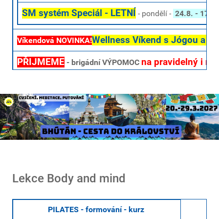
SM systém Speciál - LETNÍ
- pondělí -
24.8. - 17-1
Wellness Víkend s Jógou a Pil
Víkendová NOVINKA!
PŘIJMEME
na pravidelný i n
- brigádní VÝPOMOC
Cvičení u moře - Kapverdy - Zimní výlet
NOVINKA!
I letos se na děti těšíme o prázdninách - máme nově vypsa
Lekce Body and mind
PILATES - formování - kurz