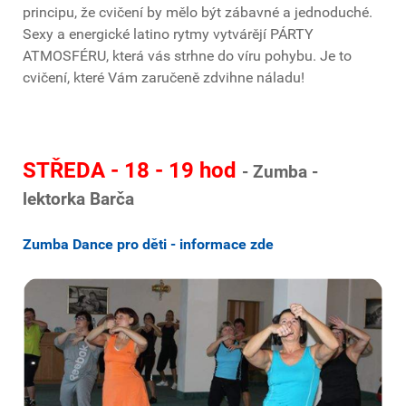
principu, že cvičení by mělo být zábavné a jednoduché.
Sexy a energické latino rytmy vytvárějí PÁRTY
ATMOSFÉRU, která vás strhne do víru pohybu. Je to
cvičení, které Vám zaručeně zdvihne náladu!
STŘEDA - 18 - 19 hod
- Zumba -
lektorka Barča
Zumba Dance pro děti - informace zde