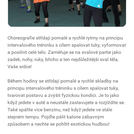
Choreografie střídají pomalé a rychlé rytmy na principu
intervalového tréninku s cílem spalovat tuky, vyformovat
a posilnit celé telo. Zaměřuje se na svalové partie jako
zadek, nohy, ruky, břicho a ten nejdůležitější sval těla,
Vaše srdce!
Během hodiny se střídají pomalé a rychlé skladby na
principu intervalového tréninku s cílem spalovat tuky,
tvarovat postavu a zvýšit fyzickou kondici. Je to jako
když jedete v autě a neustále zastavujete a rozjíždíte se.
Také spálíte více benzínu, než když jedete ve stále
stejném tempu. Pojďte pálit kalorie zábavným
způsobem a nechte se pohltit exotickou hudbou!