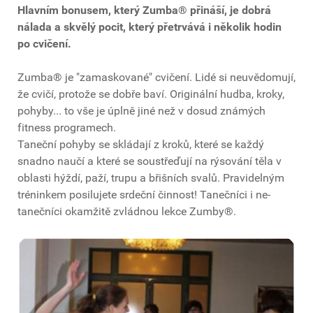
Hlavním bonusem, který Zumba® přináší, je dobrá
nálada a skvělý pocit, který přetrvává i několik hodin
po cvičení.
Zumba® je "zamaskované" cvičení. Lidé si neuvědomují,
že cvičí, protože se dobře baví. Originální hudba, kroky,
pohyby... to vše je úplně jiné než v dosud známých
fitness programech.
Taneční pohyby se skládají z kroků, které se každý
snadno naučí a které se soustřeďují na rýsování těla v
oblasti hýždí, paží, trupu a břišních svalů. Pravidelným
tréninkem posilujete srdeční činnost! Tanečníci i ne-
tanečníci okamžitě zvládnou lekce Zumby®.