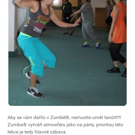
Aby se vám dařilo v Zumbě®, nemusíte umět tančit!!!!
Zumba® vytváří atmosféru jako na párty, prioritou této
lekce je tedy hlavně zábava