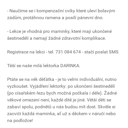
- Naučíme se i kompenzační cviky které uleví bolavým
zádům, protáhnou ramena a posílí pánevní dno.
- Lekce je vhodná pro maminky, které mají ukončené
šestinedělí a nemají žádné zdravotní komplikace.
Registrace na lekci - tel. 731 084 674 - stačí poslat SMS
Těší se naše milá lektorka DARINKA.
Ptáte se na věk děťátka - je to velmi individuální, nutno
vyzkoušet. Vyjádření lektorky: po ukončení šestinedělí
(po císařském řezu bych možná počkala i déle). Žádné
věkové omezení není, každé dítě je jiné. Větší děti se
zabaví spolu, podnětů u nás budou mít dost. Skvěle si
zacvičí každá maminka, ať už s děckem v náručí nebo
na podložce!