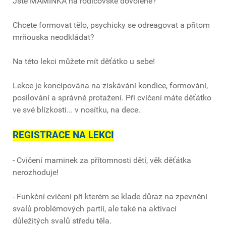
Jste MAMINKA na rodičovské dovolené?
Chcete formovat tělo, psychicky se odreagovat a přitom
mrňouska neodkládat?
Na této lekci můžete mít děťátko u sebe!
Lekce je koncipována na získávání kondice, formování,
posilování a správné protažení. Při cvičení máte děťátko
ve své blízkosti... v nosítku, na dece.
REGISTRACE NA LEKCI
- Cvičení maminek za přítomnosti dětí, věk děťátka
nerozhoduje!
- Funkční cvičení při kterém se klade důraz na zpevnění
svalů problémových partií, ale také na aktivaci
důležitých svalů středu těla.