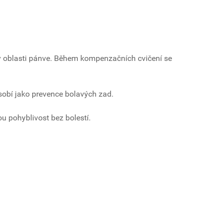
a v oblasti pánve. Během kompenzačních cvičení se
ůsobí jako prevence bolavých zad.
ou pohyblivost bez bolestí.