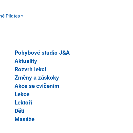
tné
Pilates »
Pohybové studio J&A
Aktuality
Rozvrh lekcí
Změny a záskoky
Akce se cvičením
Lekce
Lektoři
Děti
Masáže