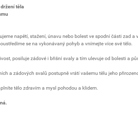
držení těla
ismu
iťujeme napětí, stažení, únavu nebo bolest ve spodní části zad 
 soustředíme se na vykonávaný pohyb a vnímejte více své tělo.
ost, posiluje zádové i břišní svaly a tím ulevuje od bolesti a p
šních a zádových svalů postupně vrátí vašemu tělu jeho přirozen
plníte tělo zdravím a mysl pohodou a klidem.
ená.