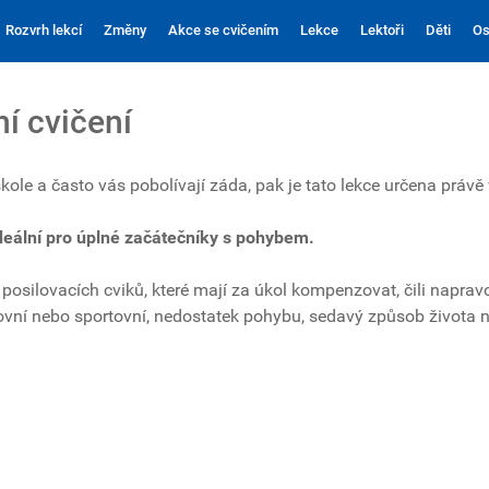
Rozvrh lekcí
Změny
Akce se cvičením
Lekce
Lektoři
Děti
Os
í cvičení
ole a často vás pobolívají záda, pak je tato lekce určena právě
deální pro úplné začátečníky s pohybem.
posilovacích cviků, které mají za úkol kompenzovat, čili napra
ní nebo sportovní, nedostatek pohybu, sedavý způsob života neb