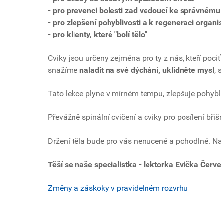
- pro prevenci bolesti zad vedoucí ke správnému 
- pro zlepšení pohyblivosti a k regeneraci organ
- pro klienty, které "bolí tělo"
Cviky jsou určeny zejména pro ty z nás, kteří poc
snažíme
naladit na své dýchání, uklidněte mysl
,
Tato lekce plyne v mírném tempu, zlepšuje pohybliv
Převážně spinální cvičení a cviky pro posílení bři
Držení těla bude pro vás nenucené a pohodlné. Na
Těší se naše specialistka - lektorka Evička Červ
Změny a záskoky v pravidelném rozvrhu