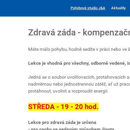
Pohybové studio J&A
Aktuality
Zdravá záda - kompenzačn
Máte málo pohybu, hodně sedíte v práci nebo ve šk
Lekce je vhodná pro všechny, odborně vedené, i
Jedná se o soubor uvolňovacích, protahovacích a 
nadměrnou nebo jednostrannou zátěž, ať už pracov
protáhnout, uvolnit a rozproudit energii.
STŘEDA - 19 - 20 hod.
Lekce pro zdravá záda je určena
- pro osoby se sedavým způsobem života