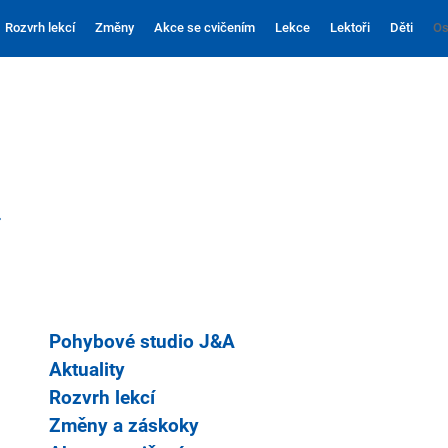
Rozvrh lekcí
Změny
Akce se cvičením
Lekce
Lektoři
Děti
Os
»
Pohybové studio J&A
Aktuality
Rozvrh lekcí
Změny a záskoky