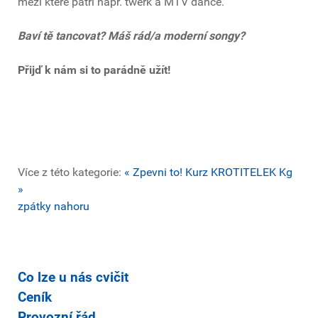
mezi které patří např. twerk a MTV dance.
Baví tě tancovat? Máš rád/a moderní songy?
Přijď k nám si to parádně užít!
Více z této kategorie:
« Zpevni to!
Kurz KROTITELEK Kg
»
zpátky nahoru
Co lze u nás cvičit
Ceník
Provozní řád