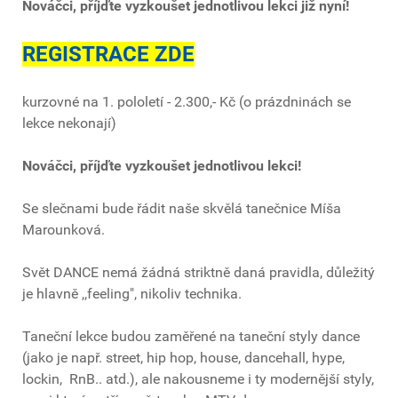
Nováčci, příjďte vyzkoušet jednotlivou lekci již nyní!
REGISTRACE ZDE
kurzovné na 1. pololetí - 2.300,- Kč (o prázdninách se
lekce nekonají)
Nováčci, příjďte vyzkoušet jednotlivou lekci!
Se slečnami bude řádit naše skvělá tanečnice Míša
Marounková.
Svět DANCE nemá žádná striktně daná pravidla, důležitý
je hlavně ,,feeling", nikoliv technika.
Taneční lekce budou zaměřené na taneční styly dance
(jako je např. street, hip hop, house, dancehall, hype,
lockin, RnB.. atd.), ale nakousneme i ty modernější styly,