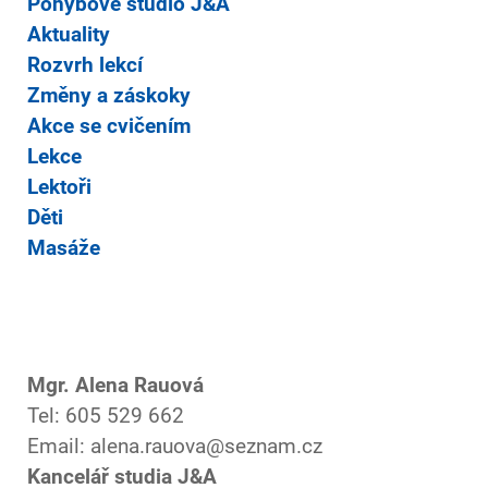
Pohybové studio J&A
Aktuality
Rozvrh lekcí
Změny a záskoky
Akce se cvičením
Lekce
Lektoři
Děti
Masáže
Mgr. Alena Rauová
Tel: 605 529 662
Email: alena.rauova@seznam.cz
Kancelář studia J&A