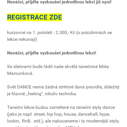
Nováčci, příjďte vyzkoušet jednotlivou lekci již nyní!
REGISTRACE ZDE
kurzovné na 1. pololetí - 2.300,- Kč (o prázdninách se
lekce nekonají)
Nováčci, příjďte vyzkoušet jednotlivou lekci!
Se slečnami bude řádit naše skvělá tanečnice Míša
Marounková.
Svět DANCE nemá žádná striktně daná pravidla, důležitý
je hlavně ,,feeling", nikoliv technika.
Taneční lekce budou zaměřené na taneční styly dance
(jako je např. street, hip hop, house, dancehall, hype,
lockin, RnB.. atd.), ale nakousneme i ty modernější styly,