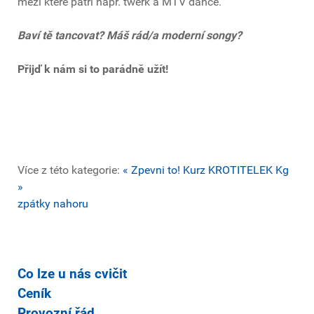
mezi které patří např. twerk a MTV dance.
Baví tě tancovat? Máš rád/a moderní songy?
Přijď k nám si to parádně užít!
Více z této kategorie:
« Zpevni to!
Kurz KROTITELEK Kg
»
zpátky nahoru
Co lze u nás cvičit
Ceník
Provozní řád