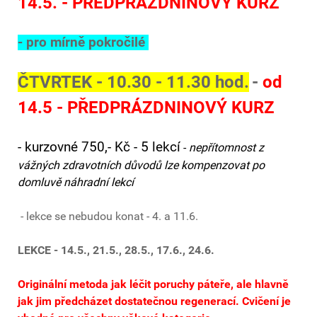
14.5. - PŘEDPRÁZDNINOVÝ KURZ
- pro mírně pokročilé
ČTVRTEK - 10.30 - 11.30 hod.
-
od
14.5 -
PŘEDPRÁZDNINOVÝ
KURZ
- kurzovné 750,- Kč - 5 lekcí
-
nepřítomnost z
vážných zdravotních důvodů lze kompenzovat po
domluvě náhradní lekcí
- lekce se nebudou konat - 4. a 11.6.
LEKCE - 14.5., 21.5., 28.5., 17.6., 24.6.
Originální metoda jak léčit poruchy páteře, ale hlavně
jak jim předcházet dostatečnou regenerací. Cvičení je