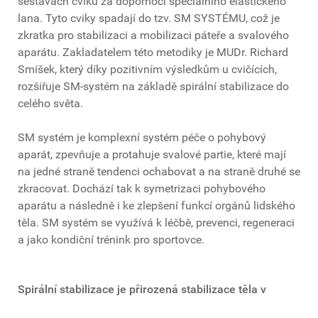
sestavách cviků za dopomoci speciálního elastického
lana. Tyto cviky spadají do tzv. SM SYSTÉMU, což je
zkratka pro stabilizaci a mobilizaci páteře a svalového
aparátu. Zakladatelem této metodiky je MUDr. Richard
Smíšek, který díky pozitivním výsledkům u cvičících,
rozšiřuje SM-systém na základě spirální stabilizace do
celého světa.
SM systém je komplexní systém péče o pohybový
aparát, zpevňuje a protahuje svalové partie, které mají
na jedné straně tendenci ochabovat a na straně druhé se
zkracovat. Dochází tak k symetrizaci pohybového
aparátu a následně i ke zlepšení funkcí orgánů lidského
těla. SM systém se využívá k léčbě, prevenci, regeneraci
a jako kondiční trénink pro sportovce.
Spirální stabilizace je přirozená stabilizace těla v