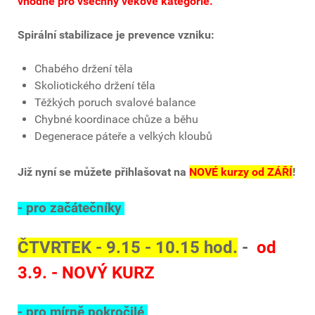
vhodné pro všechny věkové kategorie.
Spirální stabilizace je prevence vzniku:
Chabého držení těla
Skoliotického držení těla
Těžkých poruch svalové balance
Chybné koordinace chůze a běhu
Degenerace páteře a velkých kloubů
Již nyní se můžete přihlašovat na
NOVÉ kurzy od ZÁŘÍ
!
- pro začátečníky
ČTVRTEK - 9.15 - 10.15 hod.
-
od
3.9. - NOVÝ KURZ
- pro mírně pokročilé