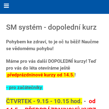
SM systém - dopolední kurz
Pohybem ke zdraví, to je oč tu běží! Naučme
se vědomému pohybu!
Máme pro vás další DOPOLEDNÍ kurzy! Teď
pro vás do léta otevíráme ještě
předprázdninové kurzy od 14.5.
!
- pro začátečníky
ČTVRTEK - 9.15 - 10.15 hod.
-
od