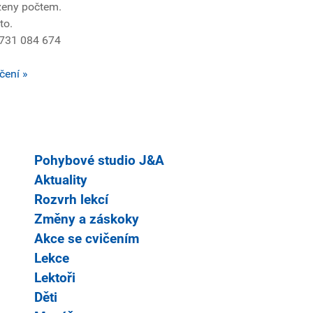
zeny počtem.
to.
: 731 084 674
čení »
Pohybové studio J&A
Aktuality
Rozvrh lekcí
Změny a záskoky
Akce se cvičením
Lekce
Lektoři
Děti