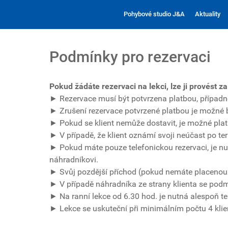
Pohybové studio J&A
Aktuality
Podmínky pro rezervaci
Pokud žádáte rezervaci na lekci, lze ji provést z
► Rezervace musí být potvrzena platbou, případ
► Zrušení rezervace potvrzené platbou je možné b
► Pokud se klient nemůže dostavit, je možné pla
► V případě, že klient oznámí svoji neúčast po ter
► Pokud máte pouze telefonickou rezervaci, je nu
náhradníkovi.
► Svůj pozdější příchod (pokud nemáte placenou le
► V případě náhradníka ze strany klienta se pod
► Na ranní lekce od 6.30 hod. je nutná alespoň t
► Lekce se uskuteční při minimálním počtu 4 klie