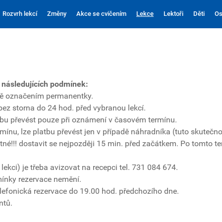
Rozvrh lekcí
Změny
Akce se cvičením
Lekce
Lektoři
Děti
Os
a následujících podmínek:
ně označením permanentky.
ez storna do 24 hod. před vybranou lekcí.
tbu převést pouze při oznámení v časovém termínu.
mínu, lze platbu převést jen v případě náhradníka (tuto skutečnos
tné!!! dostavit se nejpozději 15 min. před začátkem. Po tomto 
kci) je třeba avizovat na recepci tel. 731 084 674.
mínky rezervace nemění.
elefonická rezervace do 19.00 hod. předchozího dne.
ntů.