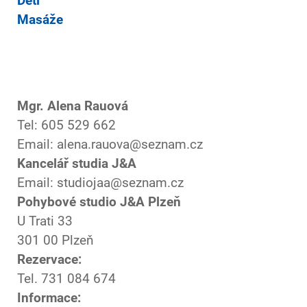
Děti
Masáže
Mgr. Alena Rauová
Tel: 605 529 662
Email: alena.rauova@seznam.cz
Kancelář studia J&A
Email: studiojaa@seznam.cz
Pohybové studio J&A Plzeň
U Trati 33
301 00 Plzeň
Rezervace:
Tel. 731 084 674
Informace: