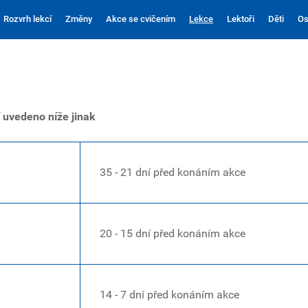
Rozvrh lekcí
Změny
Akce se cvičením
Lekce
Lektoři
Děti
Os
 uvedeno níže jinak
35 - 21 dní před konáním akce
20 - 15 dní před konáním akce
14 - 7 dní před konáním akce