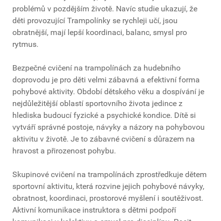
problémů v pozdějším životě. Navíc studie ukazují, že
děti provozující Trampolínky se rychleji učí, jsou
obratnější, mají lepší koordinaci, balanc, smysl pro
rytmus.
Bezpečné cvičení na trampolínách za hudebního
doprovodu je pro děti velmi zábavná a efektivní forma
pohybové aktivity. Období dětského věku a dospívání je
nejdůležitější oblastí sportovního života jedince z
hlediska budoucí fyzické a psychické kondice. Dítě si
vytváří správné postoje, návyky a názory na pohybovou
aktivitu v životě. Je to zábavné cvičení s důrazem na
hravost a přirozenost pohybu.
Skupinové cvičení na trampolínách zprostředkuje dětem
sportovní aktivitu, která rozvine jejich pohybové návyky,
obratnost, koordinaci, prostorové myšlení i soutěživost.
Aktivní komunikace instruktora s dětmi podpoří