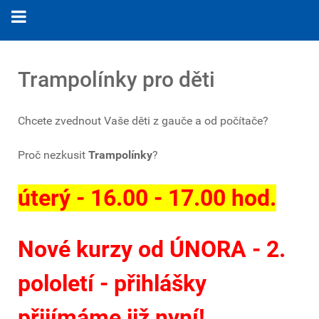
Trampolínky pro děti
Chcete zvednout Vaše děti z gauče a od počítače?
Proč nezkusit
Trampolínky
?
úterý - 16.00 - 17.00 hod.
Nové kurzy od ÚNORA - 2.
pololetí - přihlášky
přijímáme již nyní!