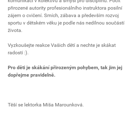
komunikaci v kolektivu a smysl pro disciplínu. Pocit
přirozené autority profesionálního instruktora posilní
zájem o cvičení. Smích, zábava a především rozvoj
sportu v dětském věku je podle nás nedílnou součástí
života.
Vyzkoušejte reakce Vašich dětí a nechte je skákat
radostí :).
Pro děti je skákání přirozeným pohybem, tak jim jej
dopřejme pravidelně.
Těší se lektorka Míša Marounková.