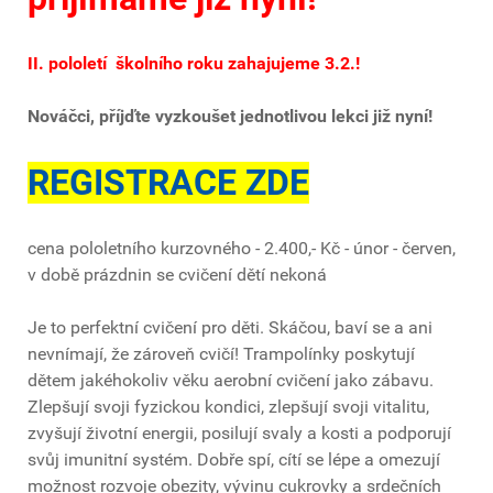
II. pololetí školního roku zahajujeme 3.2.!
Nováčci, příjďte vyzkoušet jednotlivou lekci již nyní!
REGISTRACE ZDE
cena pololetního kurzovného - 2.400,- Kč - únor - červen,
v době prázdnin se cvičení dětí nekoná
Je to perfektní cvičení pro děti. Skáčou, baví se a ani
nevnímají, že zároveň cvičí! Trampolínky poskytují
dětem jakéhokoliv věku aerobní cvičení jako zábavu.
Zlepšují svoji fyzickou kondici, zlepšují svoji vitalitu,
zvyšují životní energii, posilují svaly a kosti a podporují
svůj imunitní systém. Dobře spí, cítí se lépe a omezují
možnost rozvoje obezity, vývinu cukrovky a srdečních