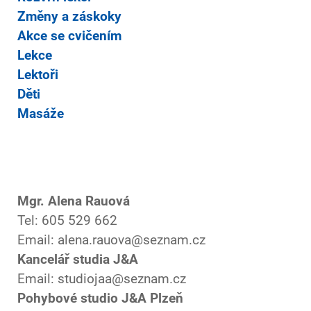
Změny a záskoky
Akce se cvičením
Lekce
Lektoři
Děti
Masáže
Mgr. Alena Rauová
Tel: 605 529 662
Email: alena.rauova@seznam.cz
Kancelář studia J&A
Email: studiojaa@seznam.cz
Pohybové studio J&A Plzeň