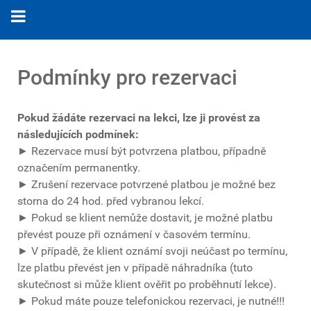
Podmínky pro rezervaci
Pokud žádáte rezervaci na lekci, lze ji provést za
následujících podmínek:
► Rezervace musí být potvrzena platbou, případně
označením permanentky.
► Zrušení rezervace potvrzené platbou je možné bez
storna do 24 hod. před vybranou lekcí.
► Pokud se klient nemůže dostavit, je možné platbu
převést pouze při oznámení v časovém termínu.
► V případě, že klient oznámí svoji neúčast po termínu,
lze platbu převést jen v případě náhradníka (tuto
skutečnost si může klient ověřit po proběhnutí lekce).
► Pokud máte pouze telefonickou rezervaci, je nutné!!!