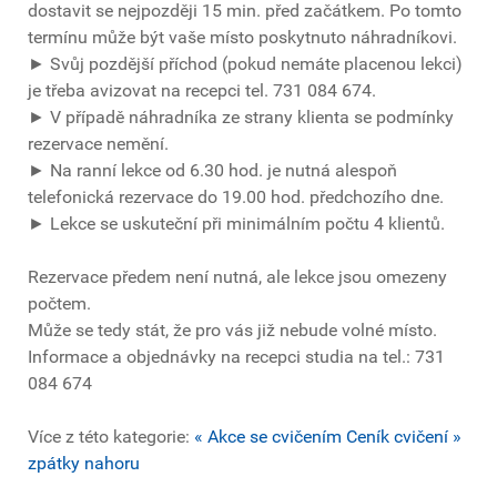
dostavit se nejpozději 15 min. před začátkem. Po tomto
termínu může být vaše místo poskytnuto náhradníkovi.
► Svůj pozdější příchod (pokud nemáte placenou lekci)
je třeba avizovat na recepci tel. 731 084 674.
► V případě náhradníka ze strany klienta se podmínky
rezervace nemění.
► Na ranní lekce od 6.30 hod. je nutná alespoň
telefonická rezervace do 19.00 hod. předchozího dne.
► Lekce se uskuteční při minimálním počtu 4 klientů.
Rezervace předem není nutná, ale lekce jsou omezeny
počtem.
Může se tedy stát, že pro vás již nebude volné místo.
Informace a objednávky na recepci studia na tel.: 731
084 674
Více z této kategorie:
« Akce se cvičením
Ceník cvičení »
zpátky nahoru