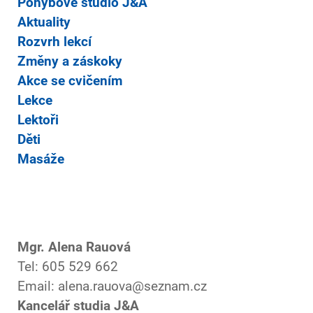
Pohybové studio J&A
Aktuality
Rozvrh lekcí
Změny a záskoky
Akce se cvičením
Lekce
Lektoři
Děti
Masáže
Mgr. Alena Rauová
Tel: 605 529 662
Email: alena.rauova@seznam.cz
Kancelář studia J&A