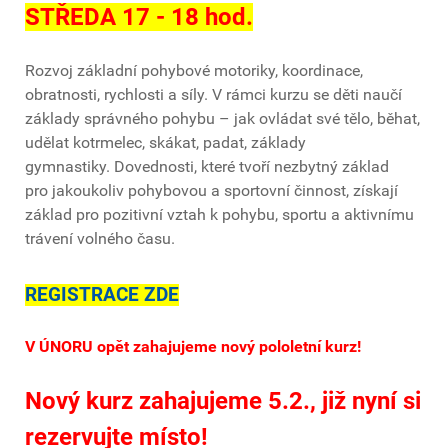
STŘEDA 17 - 18 hod.
Rozvoj základní pohybové motoriky, koordinace,
obratnosti, rychlosti
a síly. V rámci kurzu se děti naučí
základy správného pohybu – jak ovládat své tělo, běhat,
udělat kotrmelec, skákat, padat, základy
gymnastiky.
Dovednosti, které tvoří nezbytný základ
pro
jakoukoliv pohybovou a sportovní činnost, získají
základ pro pozitivní vztah k pohybu, sportu a aktivnímu
trávení volného času.
REGISTRACE ZDE
V ÚNORU
opět
zahajujeme nový pololetní kurz!
Nový kurz zahajujeme 5.2., již nyní si
rezervujte místo!