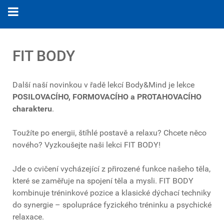
FIT BODY
Další naší novinkou v řadě lekcí Body&Mind je lekce
POSILOVACÍHO, FORMOVACÍHO a PROTAHOVACÍHO
charakteru
.
Toužíte po energii, štíhlé postavě a relaxu? Chcete něco
nového? Vyzkoušejte naši lekci FIT BODY!
Jde o cvičení vycházející z přirozené funkce našeho těla,
které se zaměřuje na spojení těla a mysli. FIT BODY
kombinuje tréninkové pozice a klasické dýchací techniky
do synergie – spolupráce fyzického tréninku a psychické
relaxace.