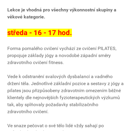
Lekce je vhodná pro všechny výkonnostní skupiny a
věkové kategorie.
středa - 16 - 17 hod.
Forma pomalého cvičení vychází ze cvičení PILATES,
propojuje základy jógy a novodobé západní směry
zdravotního cvičení fitness.
Vede k odstranění svalových dysbalancí a vadného
držení těla. Jednotlivé základní pozice a sestavy z jógy a
pilates jsou přizpůsobeny zdravotním omezením běžné
klientely dle nejnovějších fyzioterapeutických výzkumů
tak, aby splňovaly požadavky stabilizačního
zdravotního cvičení.
Ve snaze pečovat o své tělo lidé vždy sahají po