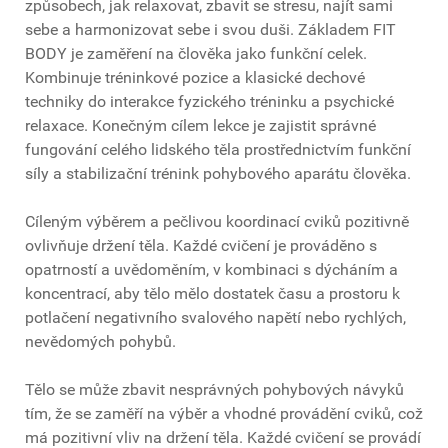
způsobech, jak relaxovat, zbavit se stresu, najít sami
sebe a harmonizovat sebe i svou duši. Základem FIT
BODY je zaměření na člověka jako funkční celek.
Kombinuje tréninkové pozice a klasické dechové
techniky do interakce fyzického tréninku a psychické
relaxace. Konečným cílem lekce je zajistit správné
fungování celého lidského těla prostřednictvím funkční
síly a stabilizační trénink pohybového aparátu člověka.
Cíleným výběrem a pečlivou koordinací cviků pozitivně
ovlivňuje držení těla. Každé cvičení je prováděno s
opatrností a uvědoměním, v kombinaci s dýcháním a
koncentrací, aby tělo mělo dostatek času a prostoru k
potlačení negativního svalového napětí nebo rychlých,
nevědomých pohybů.
Tělo se může zbavit nesprávných pohybových návyků
tím, že se zaměří na výběr a vhodné provádění cviků, což
má pozitivní vliv na držení těla. Každé cvičení se provádí