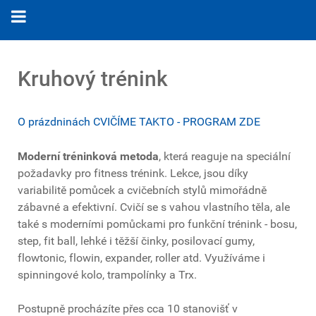
Kruhový trénink
O prázdninách CVIČÍME TAKTO - PROGRAM ZDE
Moderní tréninková metoda
, která reaguje na speciální
požadavky pro fitness trénink. Lekce, jsou díky
variabilitě pomůcek a cvičebních stylů mimořádně
zábavné a efektivní. Cvičí se s vahou vlastního těla, ale
také s moderními pomůckami pro funkční trénink - bosu,
step, fit ball, lehké i těžší činky, posilovací gumy,
flowtonic, flowin, expander, roller atd. Využíváme i
spinningové kolo, trampolínky a Trx.
Postupně procházíte přes cca 10 stanovišť v