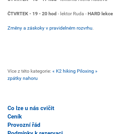
ČTVRTEK - 19 - 20 hod
- lektor Ruda -
HARD lekce
Změny a záskoky v pravidelném rozvrhu
.
Více z této kategorie:
« K2 hiking
Piloxing »
zpátky nahoru
Co lze u nás cvičit
Ceník
Provozní řád
Podmínky k rezervaci