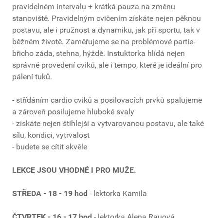
pravidelném intervalu + krátká pauza na změnu
stanoviště. Pravidelným cvičením získáte nejen pěknou
postavu, ale i pružnost a dynamiku, jak při sportu, tak v
běžném životě. Zaměřujeme se na problémové partie-
břicho záda, stehna, hýždě. Instuktorka hlídá nejen
správné provedení cviků, ale i tempo, které je ideální pro
pálení tuků.
- střídáním cardio cviků a posilovacích prvků spalujeme
a zároveň posilujeme hluboké svaly
- získáte nejen štíhlejší a vytvarovanou postavu, ale také
sílu, kondici, vytrvalost
- budete se cítit skvěle
LEKCE JSOU VHODNÉ I PRO MUŽE.
STŘEDA - 18 - 19 hod
- lektorka Kamila
ČTVRTEK - 16 - 17 hod
- lektorka Alena Rauová