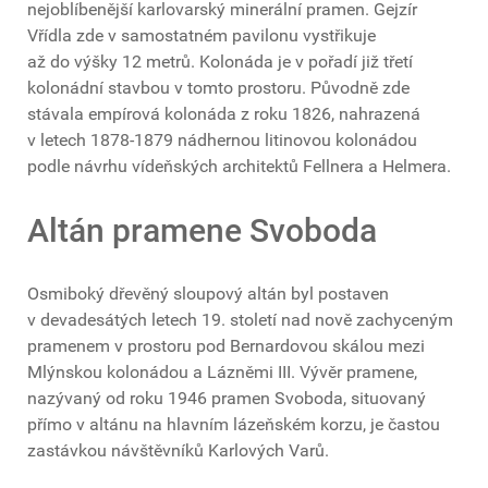
nejoblíbenější karlovarský minerální pramen. Gejzír
Vřídla zde v samostatném pavilonu vystřikuje
až do výšky 12 metrů. Kolonáda je v pořadí již třetí
kolonádní stavbou v tomto prostoru. Původně zde
stávala empírová kolonáda z roku 1826, nahrazená
v letech 1878-1879 nádhernou litinovou kolonádou
podle návrhu vídeňských architektů Fellnera a Helmera.
Altán pramene Svoboda
Osmiboký dřevěný sloupový altán byl postaven
v devadesátých letech 19. století nad nově zachyceným
pramenem v prostoru pod Bernardovou skálou mezi
Mlýnskou kolonádou a Lázněmi III. Vývěr pramene,
nazývaný od roku 1946 pramen Svoboda, situovaný
přímo v altánu na hlavním lázeňském korzu, je častou
zastávkou návštěvníků Karlových Varů.