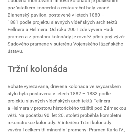
Zdobená montovaná litinová kolonáda je posledním
pozůstatkem koncertní a restaurační haly zvané
Blanenský pavilon, postavené v letech 1880 –
1881 podle projektu slavných vídeňských architektů
Fellnera a Helmera. Od roku 2001 zde vyvěrá Hadí
pramen a z prostoru kolonády je rovněž přístupný vývěr
Sadového pramene v suterénu Vojenského lázeňského
ústavu.
Tržní kolonáda
Bohatě vyřezávaná, dřevěná kolonáda ve švýcarském
stylu byla postavena v letech 1882 – 1883 podle
projektu slavných vídeňských architektů Fellnera
a Helmera v prostoru historického tržiště pod Zámeckou
věží. Na počátku 90. let 20. století proběhla kompletní
rekonstrukce kolonády. V interiéru Tržní kolonády
vyvěrají celkem tři minerální prameny: Pramen Karla IV.,