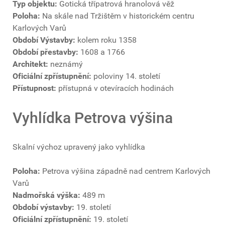
Typ objektu:
Gotická třípatrová hranolová věž
Poloha:
Na skále nad Tržištěm v historickém centru
Karlových Varů
Období Výstavby:
kolem roku 1358
Období přestavby:
1608 a 1766
Architekt:
neznámý
Oficiální zpřístupnění:
poloviny 14. století
Přístupnost:
přístupná v otevíracích hodinách
Vyhlídka Petrova výšina
Skalní výchoz upravený jako vyhlídka
Poloha:
Petrova výšina západně nad centrem Karlových
Varů
Nadmořská výška:
489 m
Období výstavby:
19. století
Oficiální zpřístupnění:
19. století