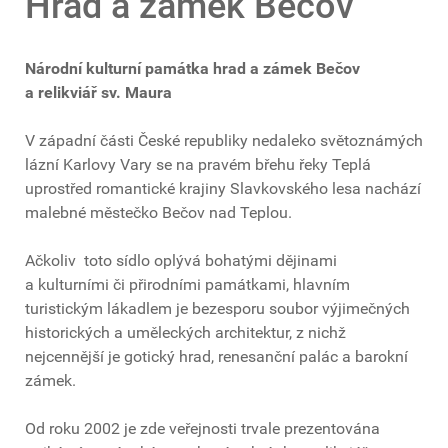
Hrad a zámek Bečov
Národní kulturní památka hrad a zámek Bečov
a relikviář sv. Maura
V západní části České republiky nedaleko světoznámých
lázní Karlovy Vary se na pravém břehu řeky Teplá
uprostřed romantické krajiny Slavkovského lesa nachází
malebné městečko Bečov nad Teplou.
Ačkoliv toto sídlo oplývá bohatými dějinami
a kulturními či přirodními památkami, hlavním
turistickým lákadlem je bezesporu soubor výjimečných
historických a uměleckých architektur, z nichž
nejcennější je gotický hrad, renesanční palác a barokní
zámek.
Od roku 2002 je zde veřejnosti trvale prezentována