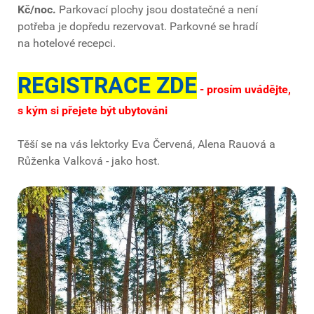
Kč/noc.
Parkovací plochy jsou dostatečné a není
potřeba je dopředu rezervovat. Parkovné se hradí
na hotelové recepci.
REGISTRACE ZDE
- prosím uvádějte,
s kým si přejete být ubytováni
Těší se na vás lektorky Eva Červená, Alena Rauová a
Růženka Valková - jako host.