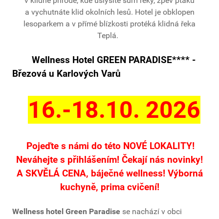
v klidné přírodě, kde uslyšíte šum řeky, zpěv ptáků
a vychutnáte klid okolních lesů. Hotel je obklopen
lesoparkem a v přímé blízkosti protéká klidná řeka
Teplá.
Wellness Hotel GREEN PARADISE
****
-
Březová u Karlových Varů
16.-18.10. 2026
Pojeďte s námi do této NOVÉ LOKALITY!
Neváhejte s přihlášením! Čekají nás novinky!
A SKVĚLÁ CENA, báječné wellness! Výborná
kuchyně, prima cvičení!
Wellness hotel Green Paradise
se nachází v obci