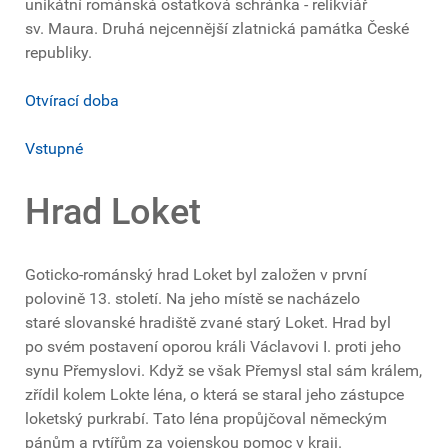
unikátní románská ostatková schránka - relikviář
sv. Maura. Druhá nejcennější zlatnická památka České
republiky.
Otvírací doba
Vstupné
Hrad Loket
Goticko-románský hrad Loket byl založen v první
polovině 13. století. Na jeho místě se nacházelo
staré slovanské hradiště zvané starý Loket. Hrad byl
po svém postavení oporou králi Václavovi I. proti jeho
synu Přemyslovi. Když se však Přemysl stal sám králem,
zřídil kolem Lokte léna, o která se staral jeho zástupce
loketský purkrabí. Tato léna propůjčoval německým
pánům a rytířům za vojenskou pomoc v kraji.