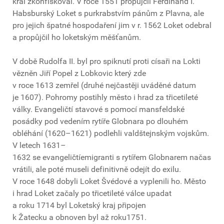
král zkonfiskoval. V roce 1551 propůjčil Ferdinand I.
Habsburský Loket s purkrabstvím pánům z Plavna, ale
pro jejich špatné hospodaření jim v r. 1562 Loket odebral
a propůjčil ho loketským měšťanům.
V době Rudolfa II. byl pro spiknutí proti císaři na Lokti
vězněn Jiří Popel z Lobkovic který zde
v roce 1613 zemřel (druhé nejčastěji uváděné datum
je 1607). Pohromy postihly město i hrad za třicetileté
války. Evangeličtí stavové s pomocí mansfeldské
posádky pod vedením rytíře Globnara po dlouhém
obléhání (1620–1621) podlehli valdštejnským vojskům.
V letech 1631–
1632 se evangeličtíemigranti s rytířem Globnarem načas
vrátili, ale poté museli definitivně odejít do exilu.
V roce 1648 dobyli Loket Švédové a vyplenili ho. Město
i hrad Loket začaly po třicetileté válce upadat
a roku 1714 byl Loketský kraj připojen
k Žatecku a obnoven byl až roku1751.