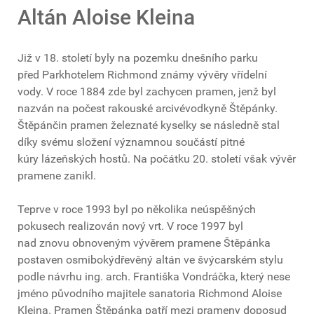
Altán Aloise Kleina
Již v 18. století byly na pozemku dnešního parku
před Parkhotelem Richmond známy vývěry vřídelní
vody. V roce 1884 zde byl zachycen pramen, jenž byl
nazván na počest rakouské arcivévodkyně Štěpánky.
Štěpánčin pramen železnaté kyselky se následně stal
díky svému složení významnou součástí pitné
kúry lázeňských hostů. Na počátku 20. století však vývěr
pramene zanikl.
Teprve v roce 1993 byl po několika neúspěšných
pokusech realizován nový vrt. V roce 1997 byl
nad znovu obnoveným vývěrem pramene Štěpánka
postaven osmibokýdřevěný altán ve švýcarském stylu
podle návrhu ing. arch. Františka Vondráčka, který nese
jméno původního majitele sanatoria Richmond Aloise
Kleina. Pramen Štěpánka patří mezi prameny doposud