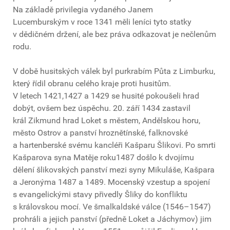
Na základě privilegia vydaného Janem
Lucemburským v roce 1341 měli leníci tyto statky
v dědičném držení, ale bez práva odkazovat je nečlenům
rodu.
V době husitských válek byl purkrabím Půta z Limburku,
který řídil obranu celého kraje proti husitům.
V letech 1421,1427 a 1429 se husité pokoušeli hrad
dobýt, ovšem bez úspěchu. 20. září 1434 zastavil
král Zikmund hrad Loket s městem, Andělskou horu,
město Ostrov a panství hroznětínské, falknovské
a hartenberské svému kancléři Kašparu Šlikovi. Po smrti
Kašparova syna Matěje roku1487 došlo k dvojímu
dělení šlikovských panství mezi syny Mikuláše, Kašpara
a Jeronýma 1487 a 1489. Mocenský vzestup a spojení
s evangelickými stavy přivedly Šliky do konfliktu
s královskou mocí. Ve šmalkaldské válce (1546–1547)
prohráli a jejich panství (předně Loket a Jáchymov) jim