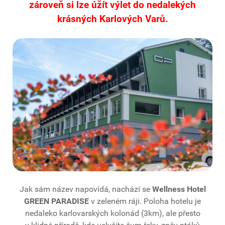
zároveň si lze úžít výlet do nedalekých
krásných
Karlových Varů.
Jak sám název napovídá, nachází se
Wellness Hotel
GREEN PARADISE
v zeleném ráji. Poloha hotelu je
nedaleko karlovarských kolonád (3km), ale přesto