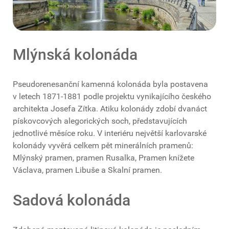
Mlýnská kolonáda
Pseudorenesanční kamenná kolonáda byla postavena
v letech 1871-1881 podle projektu vynikajícího českého
architekta Josefa Zítka. Atiku kolonády zdobí dvanáct
pískovcových alegorických soch, představujících
jednotlivé měsíce roku. V interiéru největší karlovarské
kolonády vyvěrá celkem pět minerálních pramenů:
Mlýnský pramen, pramen Rusalka, Pramen knížete
Václava, pramen Libuše a Skalní pramen.
Sadová kolonáda