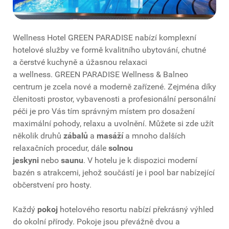
Wellness Hotel GREEN PARADISE nabízí komplexní
hotelové služby ve formě kvalitního ubytování, chutné
a čerstvé kuchyně a úžasnou relaxaci
a wellness. GREEN PARADISE Wellness & Balneo
centrum je zcela nové a moderně zařízené. Zejména díky
členitosti prostor, vybavenosti a profesionální personální
péči je pro Vás tím správným místem pro dosažení
maximální pohody, relaxu a uvolnění. Můžete si zde užít
několik druhů
zábalů
a
masáží
a mnoho dalších
relaxačních procedur, dále
solnou
jeskyni
nebo
saunu
. V hotelu je k dispozici moderní
bazén s atrakcemi,
jehož součástí je i pool bar nabízející
občerstvení pro hosty.
Každý
pokoj
hotelového resortu
nabízí překrásný výhled
do okolní přírody. Pokoje jsou převážně dvou a