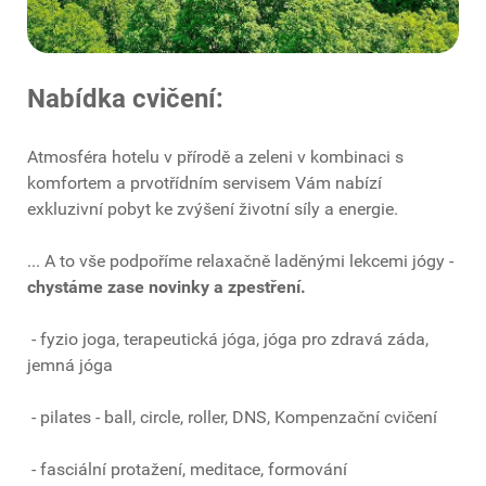
Nabídka cvičení:
Atmosféra hotelu v přírodě a zeleni v kombinaci s
komfortem a prvotřídním servisem Vám nabízí
exkluzivní pobyt ke zvýšení životní síly a energie.
... A to vše podpoříme relaxačně laděnými lekcemi jógy -
chystáme zase novinky a zpestření.
- fyzio joga, terapeutická jóga, jóga pro zdravá záda,
jemná jóga
- pilates - ball, circle, roller, DNS, Kompenzační cvičení
- fasciální protažení, meditace, formování