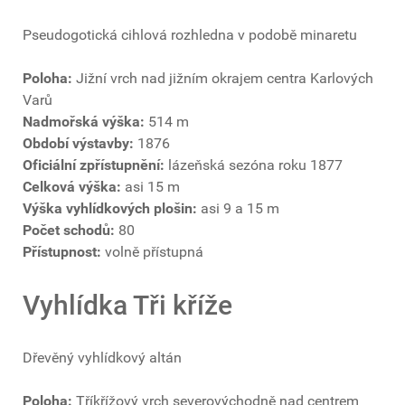
Pseudogotická cihlová rozhledna v podobě minaretu
Poloha:
Jižní vrch nad jižním okrajem centra Karlových
Varů
Nadmořská výška:
514 m
Období výstavby:
1876
Oficiální zpřístupnění:
lázeňská sezóna roku 1877
Celková výška:
asi 15 m
Výška vyhlídkových plošin:
asi 9 a 15 m
Počet schodů:
80
Přístupnost:
volně přístupná
Vyhlídka Tři kříže
Dřevěný vyhlídkový altán
Poloha:
Tříkřížový vrch severovýchodně nad centrem