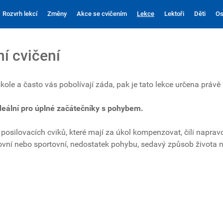
Rozvrh lekcí
Změny
Akce se cvičením
Lekce
Lektoři
Děti
Os
í cvičení
ole a často vás pobolívají záda, pak je tato lekce určena právě
deální pro úplné začátečníky s pohybem.
posilovacích cviků, které mají za úkol kompenzovat, čili napra
ní nebo sportovní, nedostatek pohybu, sedavý způsob života neb