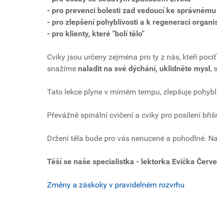
- pro prevenci bolesti zad vedoucí ke správnému 
- pro zlepšení pohyblivosti a k regeneraci organ
- pro klienty, které "bolí tělo"
Cviky jsou určeny zejména pro ty z nás, kteří poc
snažíme
naladit na své dýchání, uklidněte mysl
,
Tato lekce plyne v mírném tempu, zlepšuje pohybliv
Převážně spinální cvičení a cviky pro posílení bři
Držení těla bude pro vás nenucené a pohodlné. Na
Těší se naše specialistka - lektorka Evička Červ
Změny a záskoky v pravidelném rozvrhu