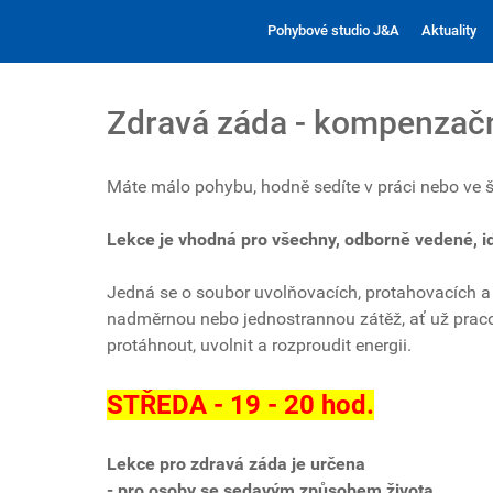
Pohybové studio J&A
Aktuality
Zdravá záda - kompenzačn
Máte málo pohybu, hodně sedíte v práci nebo ve šk
Lekce je vhodná pro všechny, odborně vedené, i
Jedná se o soubor uvolňovacích, protahovacích a 
nadměrnou nebo jednostrannou zátěž, ať už pracov
protáhnout, uvolnit a rozproudit energii.
STŘEDA - 19 - 20 hod.
Lekce pro zdravá záda je určena
- pro osoby se sedavým způsobem života