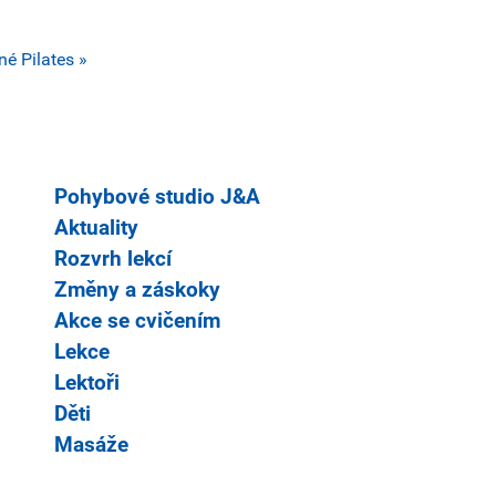
tné
Pilates »
Pohybové studio J&A
Aktuality
Rozvrh lekcí
Změny a záskoky
Akce se cvičením
Lekce
Lektoři
Děti
Masáže