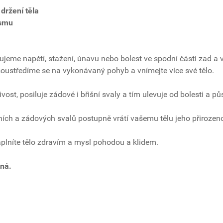
držení těla
ismu
iťujeme napětí, stažení, únavu nebo bolest ve spodní části zad 
 soustředíme se na vykonávaný pohyb a vnímejte více své tělo.
ost, posiluje zádové i břišní svaly a tím ulevuje od bolesti a p
šních a zádových svalů postupně vrátí vašemu tělu jeho přirozen
plníte tělo zdravím a mysl pohodou a klidem.
ená.