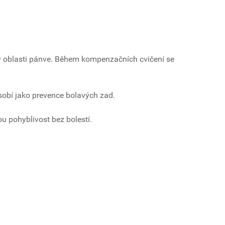
a v oblasti pánve. Během kompenzačních cvičení se
ůsobí jako prevence bolavých zad.
ou pohyblivost bez bolestí.