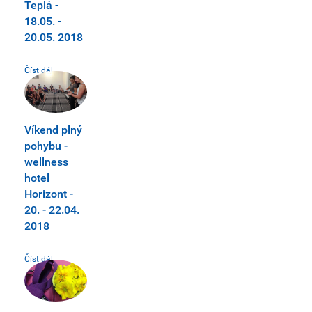
Teplá -
18.05. -
20.05. 2018
Číst dál...
Víkend plný
pohybu -
wellness
hotel
Horizont -
20. - 22.04.
2018
Číst dál...