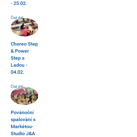
- 25.02.
Číst dál...
Choreo Step
& Power
Step s
Ladou -
04.02.
Číst dál...
Povánoční
spalování s
Markétou-
Studio J&A