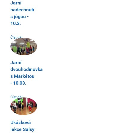
Jarní
nadechnutí
s jógou -
10.3.
Číst dál...
Jarní
dvouhodinovka
s Markétou
- 10.03.
Číst dál...
Ukázková
lekce Salsy