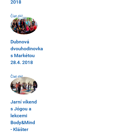
2018
Číst dál...
Dubnová
dvouhodinovka
s Markétou
28.4. 2018
Číst dál...
Jarní víkend
s Jógou a
lekcemi
Body&Mind
- Klášter