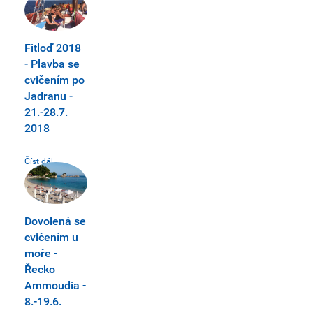
Fitloď 2018
- Plavba se
cvičením po
Jadranu -
21.-28.7.
2018
Číst dál...
Dovolená se
cvičením u
moře -
Řecko
Ammoudia -
8.-19.6.