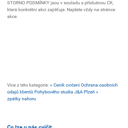
STORNO PODMÍNKY jsou v souladu s příslušnou CK,
která konkrétní akci zajišťuje. Najdete vždy na stránce
akce.
Více z této kategorie:
« Ceník cvičení
Ochrana osobních
údajů klientů Pohybového studia J&A Plzeň »
zpátky nahoru
Co lze u nás cvičit