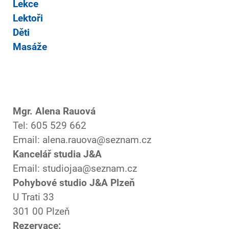
Lekce
Lektoři
Děti
Masáže
Mgr. Alena Rauová
Tel: 605 529 662
Email: alena.rauova@seznam.cz
Kancelář studia J&A
Email: studiojaa@seznam.cz
Pohybové studio J&A Plzeň
U Trati 33
301 00 Plzeň
Rezervace: