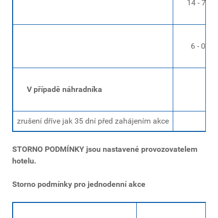
14 - 7 dní
6 - 0 dní 
V případě náhradníka
zrušení dříve jak 35 dní před zahájením akce
STORNO PODMÍNKY jsou nastavené provozovatelem
hotelu.
Storno podmínky pro jednodenní akce