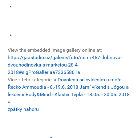
View the embedded image gallery online at:
https://jaastudio.cz/galerie/foto/item/457-dubnova-
dvouhodinovka-s-marketou-28-4-
2018#sigProGalleriaa73365861a
Více z této kategorie:
« Dovolená se cvičením u moře -
Řecko Ammoudia - 8.-19.6. 2018
Jarní víkend s Jógou a
lekcemi Body&Mind - Klášter Teplá - 18.05. - 20.05. 2018
»
zpátky nahoru