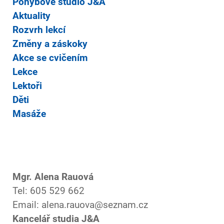
Pohybové studio J&A
Aktuality
Rozvrh lekcí
Změny a záskoky
Akce se cvičením
Lekce
Lektoři
Děti
Masáže
Mgr. Alena Rauová
Tel: 605 529 662
Email: alena.rauova@seznam.cz
Kancelář studia J&A