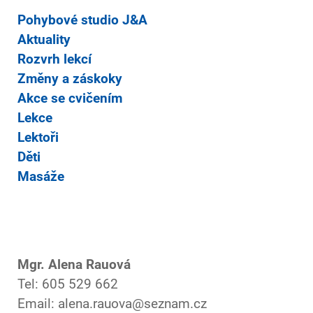
Pohybové studio J&A
Aktuality
Rozvrh lekcí
Změny a záskoky
Akce se cvičením
Lekce
Lektoři
Děti
Masáže
Mgr. Alena Rauová
Tel: 605 529 662
Email: alena.rauova@seznam.cz