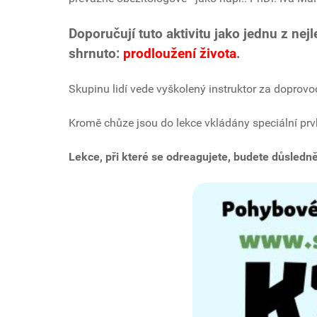
Doporučují tuto aktivitu jako jednu z ne
shrnuto:
prodloužení života
.
Skupinu lidí vede vyškolený instruktor za doprovo
Kromě chůze jsou do lekce vkládány speciální prvk
Lekce, při které se odreagujete, budete důsle