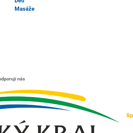
Děti
Masáže
dporují nás