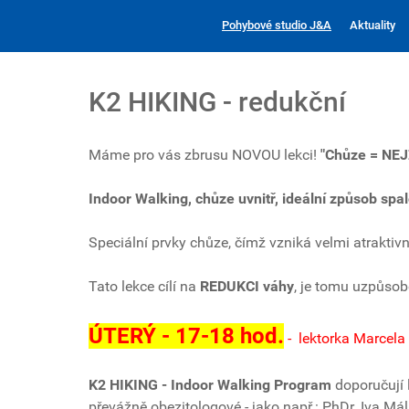
Pohybové studio J&A
Aktuality
K2 HIKING - redukční
Máme pro vás zbrusu NOVOU lekci!
"Chůze = NE
Indoor Walking, chůze uvnitř, ideální způsob sp
Speciální prvky chůze, čímž vzniká velmi atraktivn
Tato lekce cílí na
REDUKCI váhy
, je tomu uzpůso
ÚTERÝ - 17-18 hod.
- lektorka Marcela
K2 HIKING - Indoor Walking Program
doporučují 
převážně obezitologové - jako např.: PhDr. Iva M