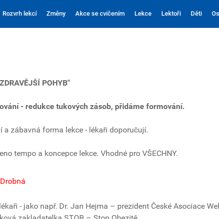
Rozvrh lekcí
Změny
Akce se cvičením
Lekce
Lektoři
Děti
Os
JZDRAVĚJŠÍ POHYB"
alování - redukce tukových zásob, přidáme formování.
í a zábavná forma lekce - lékaři doporučují.
beno tempo a koncepce lekce. Vhodné pro VŠECHNY.
 Drobná
lékaři - jako např. Dr. Jan Hejma – prezident České Asociace We
álková zakladatelka STOB – Stop Obezitě.