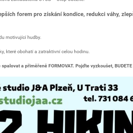
jlepších forem pro získání kondice, redukci váhy, zl
du motivující hudby.
y, které obohatí a zatraktivní
celou hodinu.
dně spalovat a přiměřeně FORMOVAT. Pojďte vyzkoušet, BUDETE