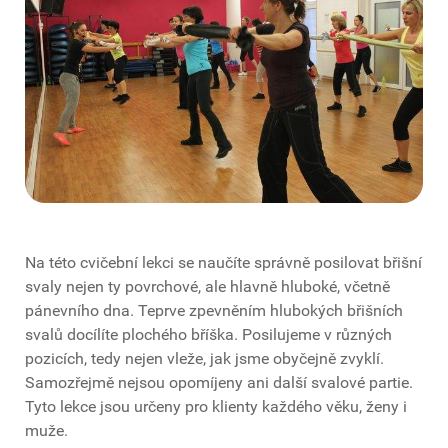
Na této cvičební lekci se naučíte správně posilovat břišní
svaly nejen ty povrchové, ale hlavně hluboké, včetně
pánevního dna. Teprve zpevněním hlubokých břišních
svalů docílíte plochého bříška. Posilujeme v různých
pozicích, tedy nejen vleže, jak jsme obyčejně zvyklí.
Samozřejmě nejsou opomíjeny ani další svalové partie.
Tyto lekce jsou určeny pro klienty každého věku, ženy i
muže.