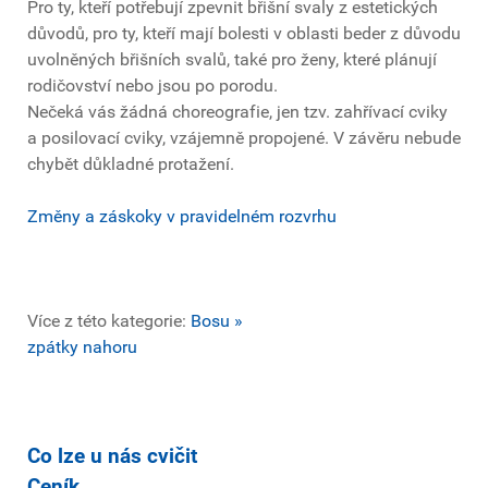
Pro ty, kteří potřebují zpevnit břišní svaly z estetických
důvodů, pro ty, kteří mají bolesti v oblasti beder z důvodu
uvolněných břišních svalů, také pro ženy, které plánují
rodičovství nebo jsou po porodu.
Nečeká vás žádná choreografie, jen tzv. zahřívací cviky
a posilovací cviky, vzájemně propojené. V závěru nebude
chybět důkladné protažení.
Změny a záskoky v pravidelném rozvrhu
Více z této kategorie:
Bosu »
zpátky nahoru
Co lze u nás cvičit
Ceník