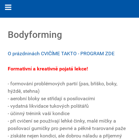
Bodyforming
O prázdninách CVIČÍME TAKTO - PROGRAM ZDE
Formativní a kreativně pojatá lekce!
- formování problémových partií (pas, bříško, boky,
hýždě, stehna)
- aerobní bloky se střídají s posilovacími
- vydatná likvidace tukových polštářů
- účinný trénink vaší kondice
- při cvičení se používají lehké činky, malé míčky a
posilovací gumičky pro pevné a pěkně tvarované paže
- získáte nejen kondici, ale dobrou náladu a příjemný