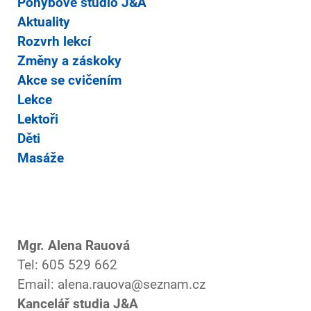
Pohybové studio J&A
Aktuality
Rozvrh lekcí
Změny a záskoky
Akce se cvičením
Lekce
Lektoři
Děti
Masáže
Mgr. Alena Rauová
Tel: 605 529 662
Email: alena.rauova@seznam.cz
Kancelář studia J&A