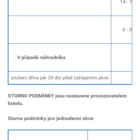
14 - 7 dní
6 - 0 dní 
V případě náhradníka
zrušení dříve jak 35 dní před zahájením akce
STORNO PODMÍNKY jsou nastavené provozovatelem
hotelu.
Storno podmínky pro jednodenní akce