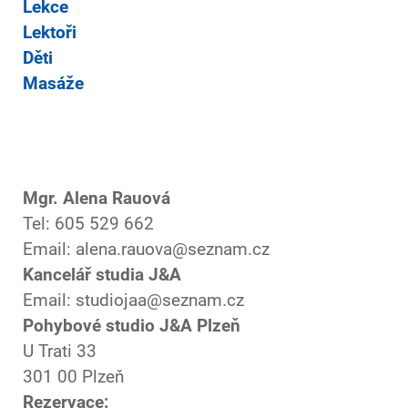
Lekce
Lektoři
Děti
Masáže
Mgr. Alena Rauová
Tel: 605 529 662
Email: alena.rauova@seznam.cz
Kancelář studia J&A
Email: studiojaa@seznam.cz
Pohybové studio J&A Plzeň
U Trati 33
301 00 Plzeň
Rezervace: