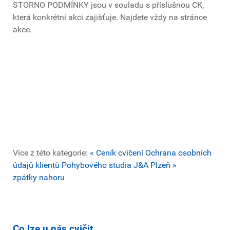
STORNO PODMÍNKY jsou v souladu s příslušnou CK,
která konkrétní akci zajišťuje. Najdete vždy na stránce
akce.
Více z této kategorie:
« Ceník cvičení
Ochrana osobních
údajů klientů Pohybového studia J&A Plzeň »
zpátky nahoru
Co lze u nás cvičit