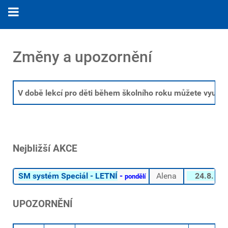
Změny a upozornění
V době lekcí pro děti během školního roku můžete využít 
Nejbližší AKCE
SM systém Speciál - LETNÍ
-
Alena
24.8.
- 1
pondělí
UPOZORNĚNÍ