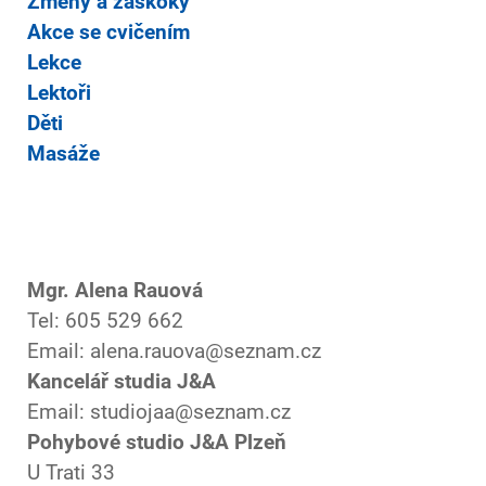
Změny a záskoky
Akce se cvičením
Lekce
Lektoři
Děti
Masáže
Mgr. Alena Rauová
Tel: 605 529 662
Email: alena.rauova@seznam.cz
Kancelář studia J&A
Email: studiojaa@seznam.cz
Pohybové studio J&A Plzeň
U Trati 33