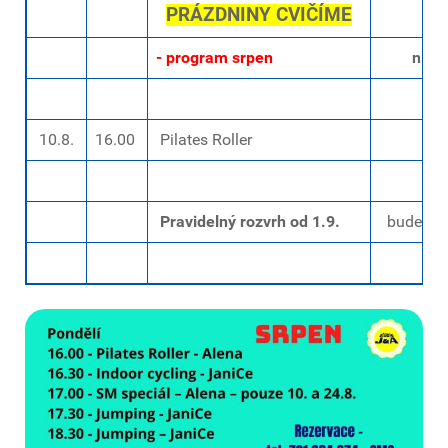
PRÁZDNINY CVIČÍME
- program srpen
níže 
10.8.
16.00
Pilates Roller
Pravidelný rozvrh od 1.9.
bude zve