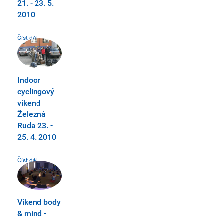
21. - 23. 5.
2010
Číst dál...
Indoor
cyclingový
víkend
Železná
Ruda 23. -
25. 4. 2010
Číst dál...
Víkend body
& mind -