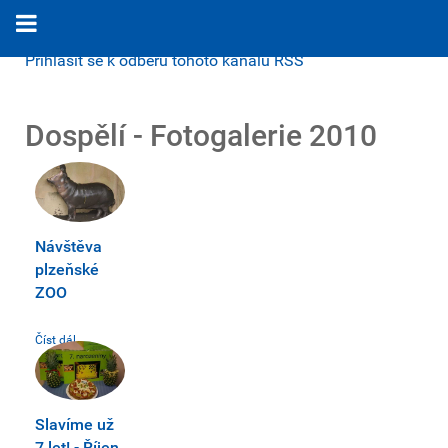
Přihlásit se k odběru tohoto kanálu RSS
Dospělí - Fotogalerie 2010
Návštěva
plzeňské
ZOO
Číst dál...
Slavíme už
7 let! - Říjen