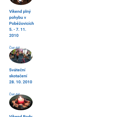
Víkend plný
pohybu v
Poběžovicích
5. - 7. 11.
2010
Číst dál...
Sváteční
skotačení
28. 10. 2010
Číst dál...
Víkend Body