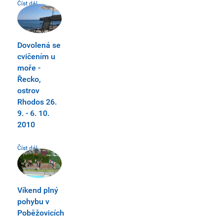
Číst dál...
Dovolená se
cvičením u
moře -
Řecko,
ostrov
Rhodos 26.
9. - 6. 10.
2010
Číst dál...
Víkend plný
pohybu v
Poběžovicích