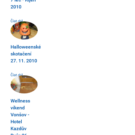
2010
Číst dál...
Halloweenské
skotačení
27. 11. 2010
Číst dál...
Wellness
víkend
Vonšov -
Hotel
Kazdův