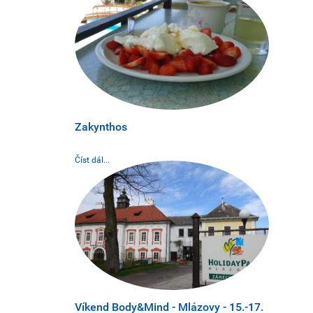
Zakynthos
Číst dál...
Víkend Body&Mind - Mlázovy - 15.-17.