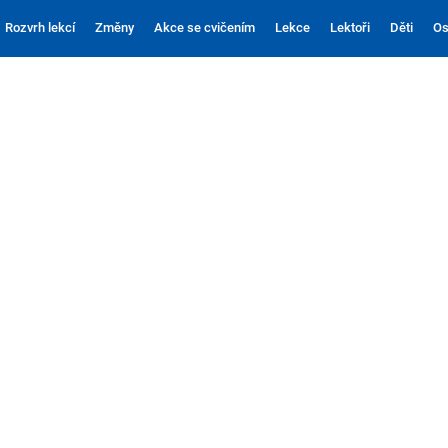
Rozvrh lekcí
Změny
Akce se cvičením
Lekce
Lektoři
Děti
Os
6