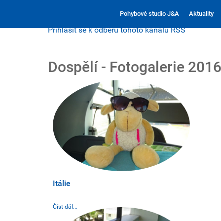
Pohybové studio J&A
Aktuality
Přihlásit se k odběru tohoto kanálu RSS
Dospělí - Fotogalerie 201
Itálie
Číst dál...