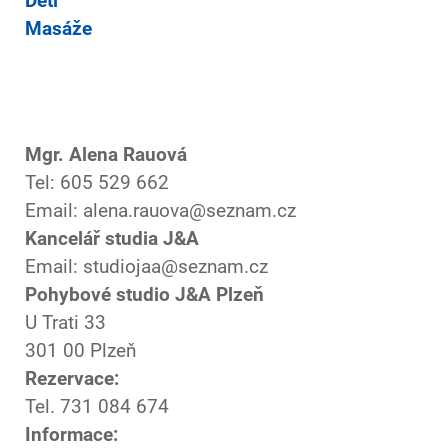
Děti
Masáže
Mgr. Alena Rauová
Tel: 605 529 662
Email: alena.rauova@seznam.cz
Kancelář studia J&A
Email: studiojaa@seznam.cz
Pohybové studio J&A Plzeň
U Trati 33
301 00 Plzeň
Rezervace:
Tel. 731 084 674
Informace: