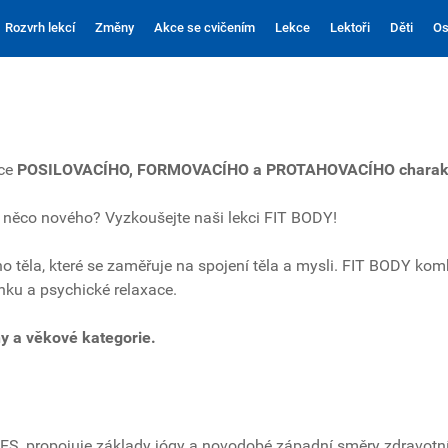
Rozvrh lekcí
Změny
Akce se cvičením
Lekce
Lektoři
Děti
Os
kce
POSILOVACÍHO, FORMOVACÍHO a PROTAHOVACÍHO charak
te něco nového? Vyzkoušejte naši lekci FIT BODY!
ho těla, které se zaměřuje na spojení těla a mysli. FIT BODY kom
nku a psychické relaxace.
y a věkové kategorie.
S, propojuje základy jógy a novodobé západní směry zdravotníh