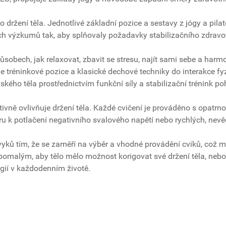
 držení těla. Jednotlivé základní pozice a sestavy z jógy a pi
ých výzkumů tak, aby splňovaly požadavky stabilizačního zdravot
působech, jak relaxovat, zbavit se stresu, najít sami sebe a ha
e tréninkové pozice a klasické dechové techniky do interakce f
idského těla prostřednictvím funkční síly a stabilizační trénink 
tivně ovlivňuje držení těla. Každé cvičení je prováděno s opat
oru k potlačení negativního svalového napětí nebo rychlých, ne
 tím, že se zaměří na výběr a vhodné provádění cviků, což má p
malým, aby tělo mělo možnost korigovat své držení těla, nebo 
ií v každodenním životě.