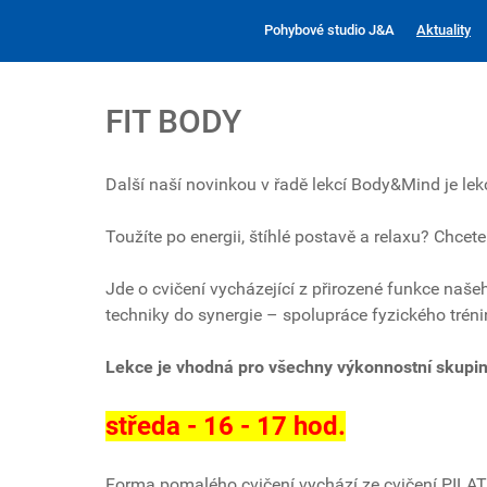
Pohybové studio J&A
Aktuality
FIT BODY
Další naší novinkou v řadě lekcí Body&Mind je le
Toužíte po energii, štíhlé postavě a relaxu? Chce
Jde o cvičení vycházející z přirozené funkce naše
techniky do synergie – spolupráce fyzického tréni
Lekce je vhodná pro všechny výkonnostní skupin
středa - 16 - 17 hod.
Forma pomalého cvičení vychází ze cvičení PILATE