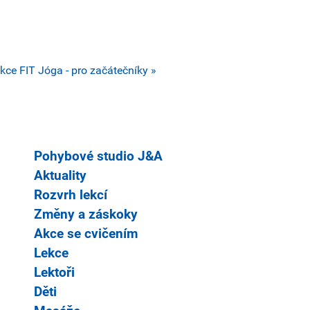
ekce
FIT Jóga - pro začátečníky »
Pohybové studio J&A
Aktuality
Rozvrh lekcí
Změny a záskoky
Akce se cvičením
Lekce
Lektoři
Děti