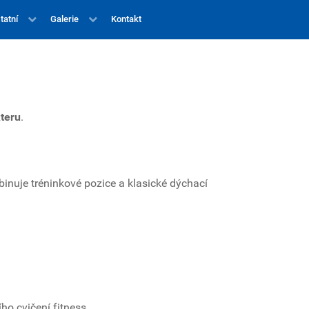
tatní
Galerie
Kontakt
teru
.
binuje tréninkové pozice a klasické dýchací
o cvičení fitness.