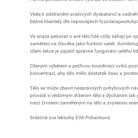
Vede k odstranění svalových dysbalancí a vadného
běžné klientely dle nejnovějších fyzioterapeutick
Ve snaze pečovat o své tělo lidé vždy sahají po z
zaměření na člověka jako funkční celek. Kombinuj
cílem lekce je zajistit správné fungování celého l
Cíleným výběrem a pečlivou koordinací cviků pozi
koncentrací, aby tělo mělo dostatek času a prost
Tělo se může zbavit nesprávných pohybových návyků
provádí s vědomým držením těla a dýcháním tak po
mezi životem zaměřeným na tělo a zvýšenou energ
Srdečně zve lektorky EVA Pohanková.