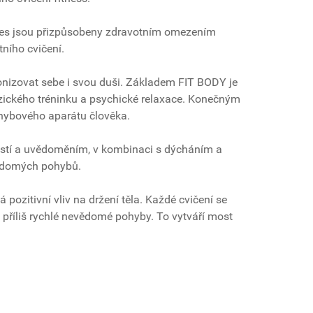
lates jsou přizpůsobeny zdravotním omezením
ního cvičení.
rmonizovat sebe i svou duši. Základem FIT BODY je
yzického tréninku a psychické relaxace. Konečným
pohybového aparátu člověka.
rností a uvědoměním, v kombinaci s dýcháním a
vědomých pohybů.
ozitivní vliv na držení těla. Každé cvičení se
příliš rychlé nevědomé pohyby. To vytváří most