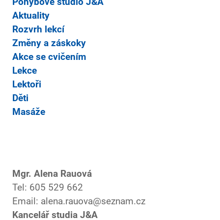
Pohybové studio J&A
Aktuality
Rozvrh lekcí
Změny a záskoky
Akce se cvičením
Lekce
Lektoři
Děti
Masáže
Mgr. Alena Rauová
Tel: 605 529 662
Email: alena.rauova@seznam.cz
Kancelář studia J&A