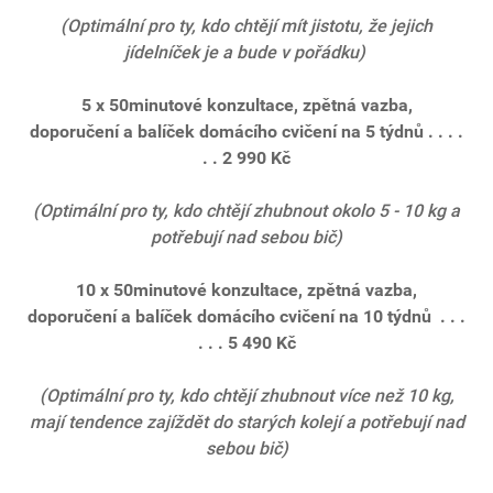
(Optimální pro ty, kdo chtějí mít jistotu, že jejich
jídelníček je a bude v pořádku)
5 x 50minutové konzultace,
zpětná vazba,
doporučení
a balíček domácího cvičení
na 5 týdnů
. . . .
. . 2 990 Kč
(
O
ptimální pro ty, kdo chtějí zhubnout okolo 5 - 10 kg a
potřebují nad sebou bič)
10 x 50minutové konzultace,
zpětná vazba,
doporučení
a balíček domácího cvičení na 10 týdnů
. . .
. . . 5 490 Kč
(
Optimální pro ty, kdo chtějí zhubnout více než 10 kg,
mají tendence zajíždět do starých kolejí a potřebují nad
sebou bič)