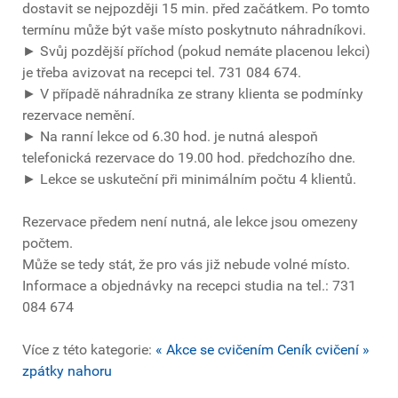
dostavit se nejpozději 15 min. před začátkem. Po tomto
termínu může být vaše místo poskytnuto náhradníkovi.
► Svůj pozdější příchod (pokud nemáte placenou lekci)
je třeba avizovat na recepci tel. 731 084 674.
► V případě náhradníka ze strany klienta se podmínky
rezervace nemění.
► Na ranní lekce od 6.30 hod. je nutná alespoň
telefonická rezervace do 19.00 hod. předchozího dne.
► Lekce se uskuteční při minimálním počtu 4 klientů.
Rezervace předem není nutná, ale lekce jsou omezeny
počtem.
Může se tedy stát, že pro vás již nebude volné místo.
Informace a objednávky na recepci studia na tel.: 731
084 674
Více z této kategorie:
« Akce se cvičením
Ceník cvičení »
zpátky nahoru