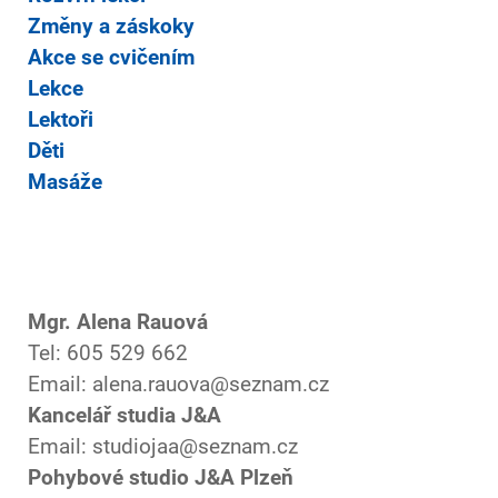
Změny a záskoky
Akce se cvičením
Lekce
Lektoři
Děti
Masáže
Mgr. Alena Rauová
Tel: 605 529 662
Email: alena.rauova@seznam.cz
Kancelář studia J&A
Email: studiojaa@seznam.cz
Pohybové studio J&A Plzeň