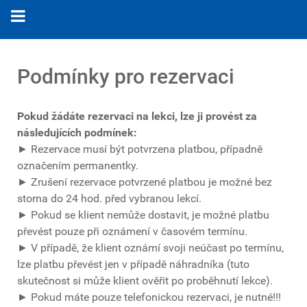
Podmínky pro rezervaci
Pokud žádáte rezervaci na lekci, lze ji provést za
následujících podmínek:
► Rezervace musí být potvrzena platbou, případně
označením permanentky.
► Zrušení rezervace potvrzené platbou je možné bez
storna do 24 hod. před vybranou lekcí.
► Pokud se klient nemůže dostavit, je možné platbu
převést pouze při oznámení v časovém termínu.
► V případě, že klient oznámí svoji neúčast po termínu,
lze platbu převést jen v případě náhradníka (tuto
skutečnost si může klient ověřit po proběhnutí lekce).
► Pokud máte pouze telefonickou rezervaci, je nutné!!!